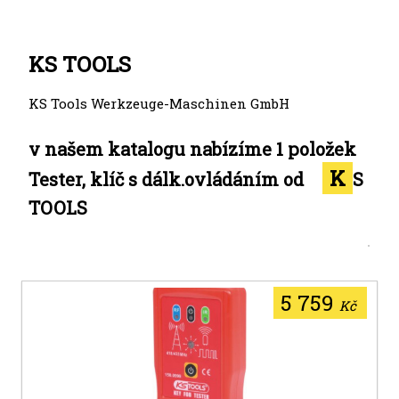
KS TOOLS
KS Tools Werkzeuge-Maschinen GmbH
v našem katalogu nabízíme 1 položek
K
Tester, klíč s dálk.ovládáním od
S
TOOLS
5 759
Kč