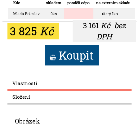
Kde
skladem
pondělí odpo.
na externím skladu
Mladá Boleslav
0ks
--
úterý 1ks
3 161
Kč
bez
3 825
Kč
DPH
Koupit
Vlastnosti
Složení
Obrázek