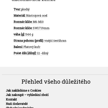
Tvar:
plochý
Materiál:
Nástrojová ocel
Rozměr klíče:
M6-M10
Rozměr klíče:
SW1719mm
váha [g]:
544 g
Strana pohonu (profil):
vnější šestihran
Balení:
Platový kufr
Počet dílů [dílný]:
12 -dílný
Přehled všeho důležitého
Jak nakládáme s Cookies
Jak nakoupit – vyhledání zboží
Kontakt
Naši dodavatelé