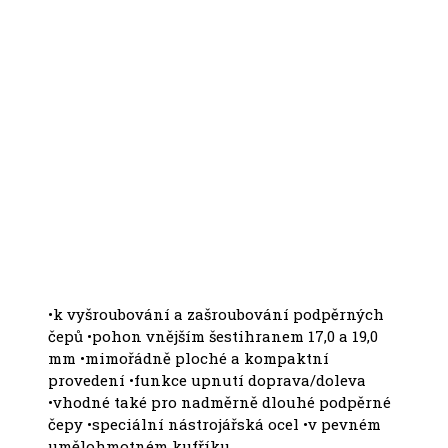
•k vyšroubování a zašroubování podpěrných
čepů •pohon vnějším šestihranem 17,0 a 19,0
mm •mimořádně ploché a kompaktní
provedení •funkce upnutí doprava/doleva
•vhodné také pro nadměrně dlouhé podpěrné
čepy •speciální nástrojářská ocel •v pevném
umělohmotném kufříku