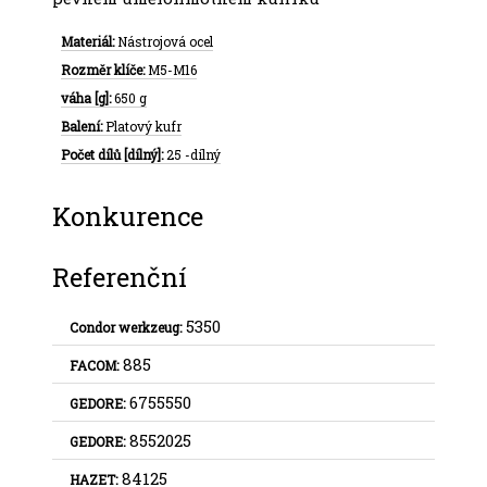
Materiál:
Nástrojová ocel
Rozměr klíče:
M5-M16
váha [g]:
650 g
Balení:
Platový kufr
Počet dílů [dílný]:
25 -dílný
Konkurence
Referenční
5350
Condor werkzeug:
885
FACOM:
6755550
GEDORE:
8552025
GEDORE:
84125
HAZET: