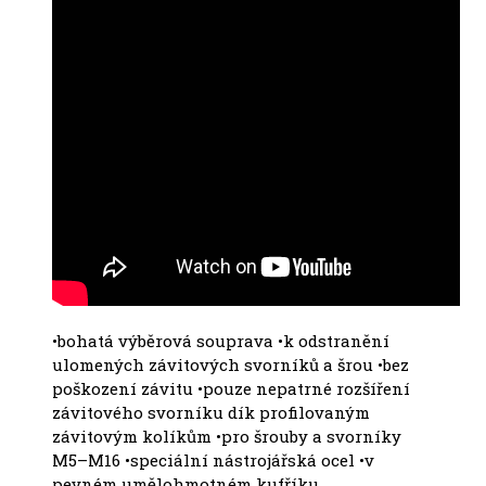
•bohatá výběrová souprava •k odstranění
ulomených závitových svorníků a šrou •bez
poškození závitu •pouze nepatrné rozšíření
závitového svorníku dík profilovaným
závitovým kolíkům •pro šrouby a svorníky
M5–M16 •speciální nástrojářská ocel •v
pevném umělohmotném kufříku