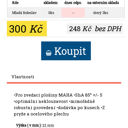
Kde
skladem
dnes odpo.
na externím skladu
Mladá Boleslav
0ks
--
úterý 3ks
300
Kč
248
Kč
bez DPH
Koupit
Vlastnosti
•Pro zvedací plošiny MAHA •ShA 85° +/- 5
•optimální neklouzavost •mimořádně
robustní provedení •dodávka po kusech •Z
pryže a ocelového plechu
Výška ( v mm ):
22 mm